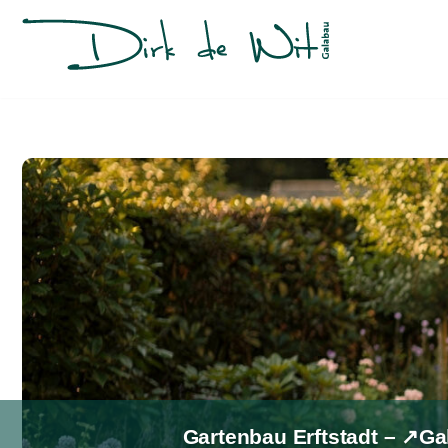
Zum
Inhalt
springen
Gartenbau Erftstadt – ↗️G