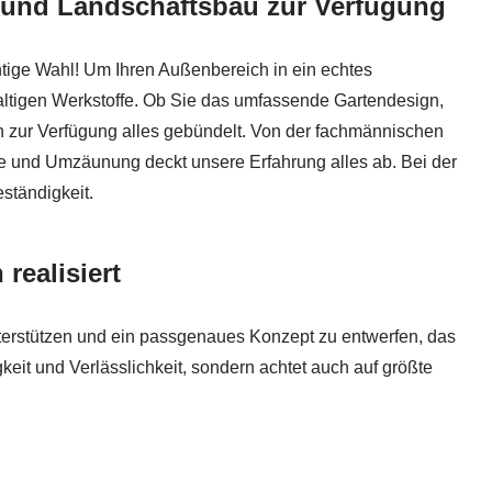
au und Landschaftsbau zur Verfügung
ege. Finden Sie ✓Zaunbau, ✓Gartenbau, ✓Terrassenbau, ✓Gart
chtige Wahl! Um Ihren Außenbereich in ein echtes
altigen Werkstoffe. Ob Sie das umfassende Gartendesign,
en zur Verfügung alles gebündelt. Von der fachmännischen
e und Umzäunung deckt unsere Erfahrung alles ab. Bei der
ständigkeit.
realisiert
nterstützen und ein passgenaues Konzept zu entwerfen, das
keit und Verlässlichkeit, sondern achtet auch auf größte