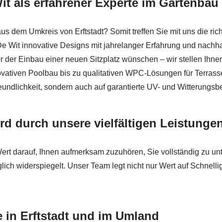
 Wit als erfahrener Experte im Gartenb
 sowie ✓Zaunbau, Gartengestaltung, Terrassenbau, Gartenpfl
us dem Umkreis von Erftstadt? Somit treffen Sie mit uns die ri
 Wit innovative Designs mit jahrelanger Erfahrung und nachh
 der Einbau einer neuen Sitzplatz wünschen – wir stellen Ihn
vativen Poolbau bis zu qualitativen WPC-Lösungen für Terrass
undlichkeit, sondern auch auf garantierte UV- und Witterungsbe
rd durch unsere vielfältigen Leistungen 
ert darauf, Ihnen aufmerksam zuzuhören, Sie vollständig zu u
ich widerspiegelt. Unser Team legt nicht nur Wert auf Schnellig
e in Erftstadt und im Umland