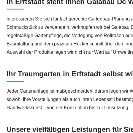
In Erftstadt steht Ihnen Galabau De
Testen Sie Gartenbau in Erftstadt bei ↗️Galabau De Wit
Interessieren Sie sich für fachgerechte Gartenbau-Planung a
Schmuckstück zu verwandeln, verknüpfen wir bei Galabau De
regelmäßige Gartenpflege, die Verlegung von Rollrasen oder
Baumfällung und dem präzisen Heckenschnitt über den inno
Auswahl der Produkte legen wir nicht nur Wert auf Umweltfre
Ihr Traumgarten in Erftstadt selbst wi
Jeder Gartenanlage ist maßgeschneidert, darum legen wir W
sowohl Ihre Vorstellungen als auch Ihren Lebensstil bestmögl
Handwerkskunst – von der Konzeption bis zur Umsetzung.
Unsere vielfältigen Leistungen für Si