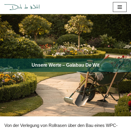
Zum
Inhalt
springen
Unsere Werte – Galabau De Wit
Von der Verlegung von Rollrasen über den Bau eines WPC-